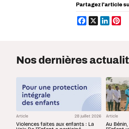
Partagez l'article s
Facebook
X
Link
P
Nos dernières actuali
Article
28 juillet 2026
Article
Violences faites aux enfants : La
Au Bénin,