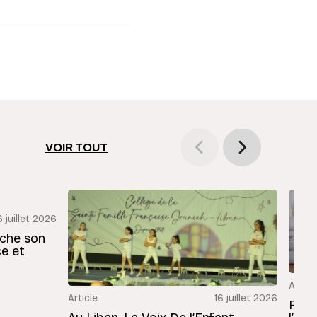
VOIR TOUT
6 juillet 2026
rche son
ce et
Articl
Article
16 juillet 2026
Revu