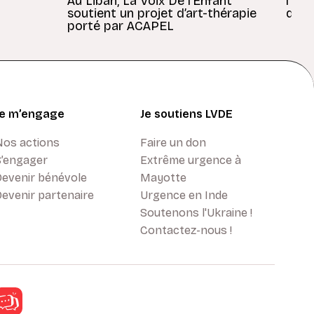
Au Liban, La Voix De l’Enfant
l’En
soutient un projet d’art-thérapie
dans
porté par ACAPEL
Je m’engage
Je soutiens LVDE
Nos actions
Faire un don
S’engager
Extrême urgence à
Devenir bénévole
Mayotte
evenir partenaire
Urgence en Inde
Soutenons l'Ukraine !
Contactez-nous !