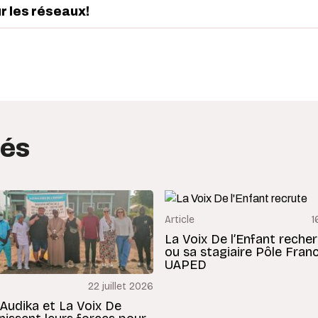
ur les réseaux!
edIn
interest
tés
Article
1
La Voix De l’Enfant reche
ou sa stagiaire Pôle Fran
UAPED
22 juillet 2026
 Audika et La Voix De