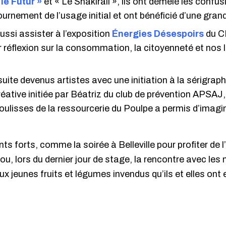
 le Futur
»
et « Le Shakirail », ils ont démêlé les confu
urnement de l’usage initial et ont bénéficié d’une grande
ussi assister à l’exposition
Énergies Désespoirs
du C
r réflexion sur la consommation, la citoyenneté et nos l
uite devenus artistes avec une initiation à la sérigrap
réative initiée par Béatriz du club de prévention APSAJ,
coulisses de la ressourcerie du Poulpe a permis d’imagi
ts forts, comme la soirée à Belleville pour profiter de 
u, lors du dernier jour de stage, la rencontre avec les 
ux jeunes fruits et légumes invendus qu’ils et elles ont 