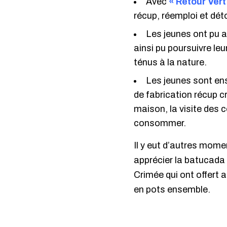
Avec
«
Retour Vert
récup, réemploi et déto
Les jeunes ont pu a
ainsi pu poursuivre leu
ténus à la nature.
Les jeunes sont ens
de fabrication récup c
maison, la visite des 
consommer.
Il y eut d’autres momen
apprécier la batucada o
Crimée qui ont offert a
en pots ensemble.