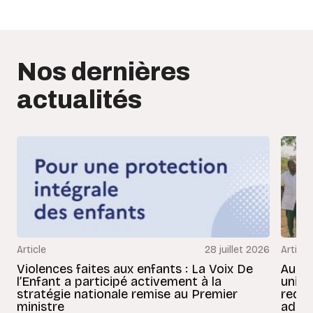
Nos dernières
actualités
Article
28 juillet 2026
Article
Violences faites aux enfants : La Voix De
Au Bé
l’Enfant a participé activement à la
uniss
stratégie nationale remise au Premier
redon
ministre
adult