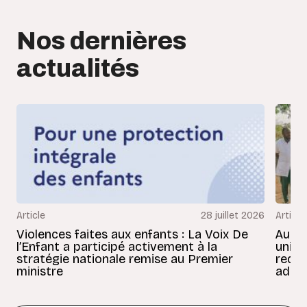
Nos dernières
actualités
Article
28 juillet 2026
Article
Violences faites aux enfants : La Voix De
Au Bé
l’Enfant a participé activement à la
uniss
stratégie nationale remise au Premier
redon
ministre
adult