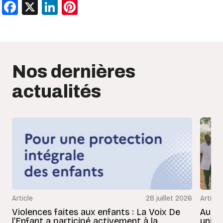
Facebook
X
LinkedIn
Pinterest
Nos dernières
actualités
Article
28 juillet 2026
Article
Violences faites aux enfants : La Voix De
Au Bé
l’Enfant a participé activement à la
uniss