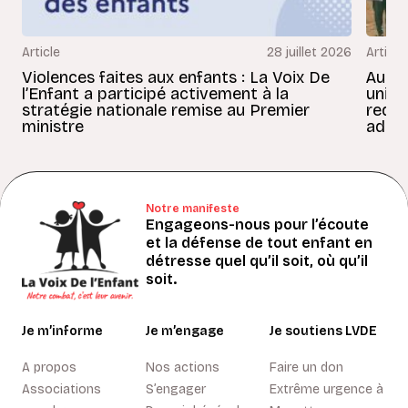
Article
28 juillet 2026
Article
Violences faites aux enfants : La Voix De
Au Bé
l’Enfant a participé activement à la
uniss
stratégie nationale remise au Premier
redon
ministre
adult
Notre manifeste
Engageons-nous pour l’écoute
et la défense de tout enfant en
détresse quel qu’il soit, où qu’il
soit.
Je m’informe
Je m’engage
Je soutiens LVDE
A propos
Nos actions
Faire un don
Associations
S’engager
Extrême urgence à