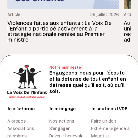
Article
28 juillet 2026
Article
Violences faites aux enfants : La Voix De
Au Bé
l’Enfant a participé activement à la
uniss
stratégie nationale remise au Premier
redon
ministre
adult
Notre manifeste
Engageons-nous pour l’écoute
et la défense de tout enfant en
détresse quel qu’il soit, où qu’il
soit.
Je m’informe
Je m’engage
Je soutiens LVDE
A propos
Nos actions
Faire un don
Associations
S’engager
Extrême urgence à
membres
Devenir bénévole
Mayotte