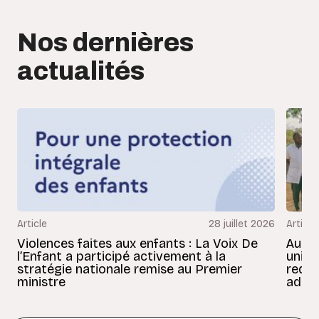
Nos dernières
actualités
Article
28 juillet 2026
Article
Violences faites aux enfants : La Voix De
Au Bé
l’Enfant a participé activement à la
uniss
stratégie nationale remise au Premier
redon
ministre
adult