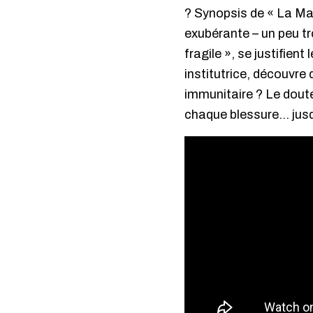
?
Synopsis de « La Mala
exubérante – un peu tr
fragile », se justifien
institutrice, découvre 
immunitaire ? Le doute 
chaque blessure… jusq