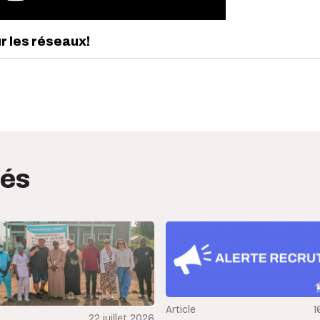
ur les réseaux!
edIn
interest
tés
Article
1
22 juillet 2026