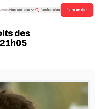
ources
Rechercher
Faire un don
Nos actions
oits des
 21h05