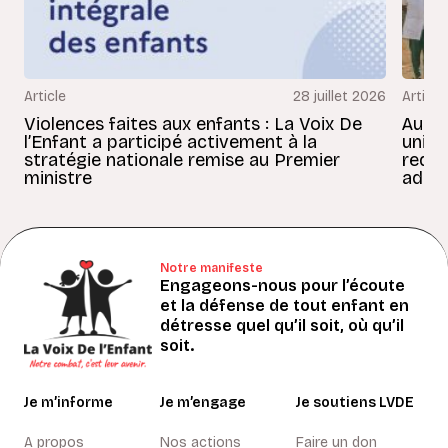
Article
28 juillet 2026
Article
Violences faites aux enfants : La Voix De
Au Bé
l’Enfant a participé activement à la
uniss
stratégie nationale remise au Premier
redon
ministre
adult
Notre manifeste
Engageons-nous pour l’écoute
et la défense de tout enfant en
détresse quel qu’il soit, où qu’il
soit.
Je m’informe
Je m’engage
Je soutiens LVDE
A propos
Nos actions
Faire un don