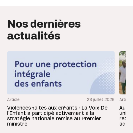
Nos dernières
actualités
Article
28 juillet 2026
Article
Violences faites aux enfants : La Voix De
Au Bé
l’Enfant a participé activement à la
uniss
stratégie nationale remise au Premier
redon
ministre
adult