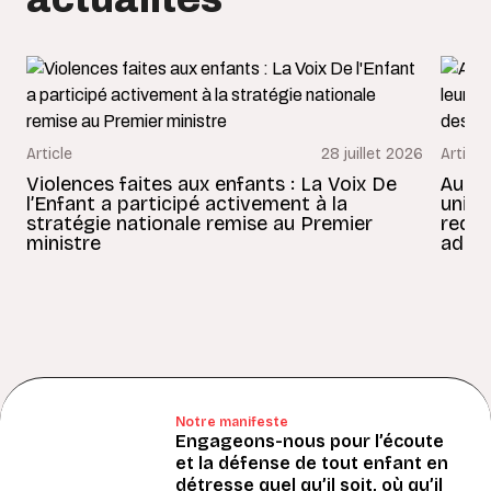
Article
28 juillet 2026
Article
Violences faites aux enfants : La Voix De
Au Bé
l’Enfant a participé activement à la
uniss
stratégie nationale remise au Premier
redon
ministre
adult
Notre manifeste
Engageons-nous pour l’écoute
et la défense de tout enfant en
détresse quel qu’il soit, où qu’il