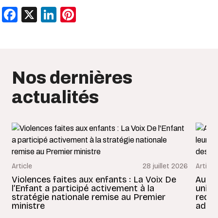
Facebook
X
LinkedIn
Pinterest
Nos dernières
actualités
Article
28 juillet 2026
Article
Violences faites aux enfants : La Voix De
Au Bé
l’Enfant a participé activement à la
uniss
stratégie nationale remise au Premier
redon
ministre
adult