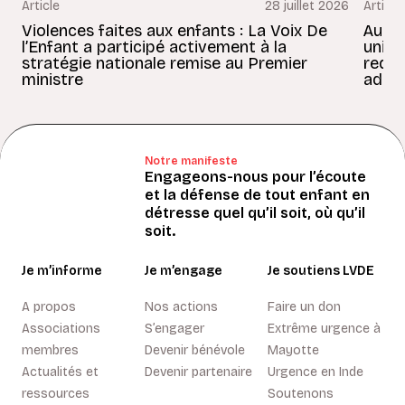
Article
28 juillet 2026
Article
Violences faites aux enfants : La Voix De
Au Bé
l’Enfant a participé activement à la
uniss
stratégie nationale remise au Premier
redon
ministre
adult
Notre manifeste
Engageons-nous pour l’écoute
et la défense de tout enfant en
détresse quel qu’il soit, où qu’il
soit.
Je m’informe
Je m’engage
Je soutiens LVDE
A propos
Nos actions
Faire un don
Associations
S’engager
Extrême urgence à
membres
Devenir bénévole
Mayotte
Actualités et
Devenir partenaire
Urgence en Inde
ressources
Soutenons