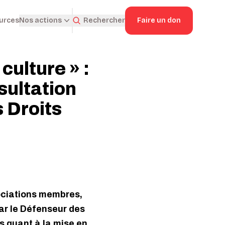
ources
Rechercher
Faire un don
Nos actions
 culture » :
sultation
 Droits
sociations membres,
ar le Défenseur des
ts quant à la mise en