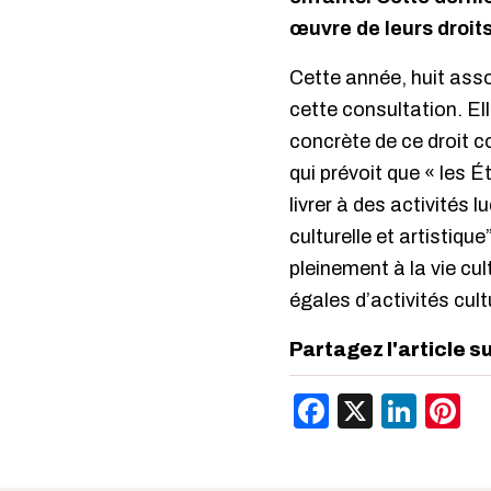
œuvre de leurs droits,
Cette année, huit ass
cette consultation. El
concrète de ce droit c
qui prévoit que « les É
livrer à des activités 
culturelle et artistique
pleinement à la vie cul
égales d’activités cultu
Partagez l'article s
Facebook
X
Link
P