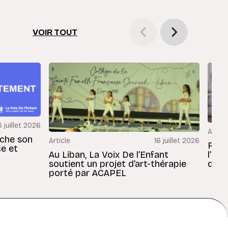
VOIR TOUT
6 juillet 2026
Articl
rche son
Article
16 juillet 2026
Revu
ce et
Au Liban, La Voix De l’Enfant
l’En
soutient un projet d’art-thérapie
dans
porté par ACAPEL