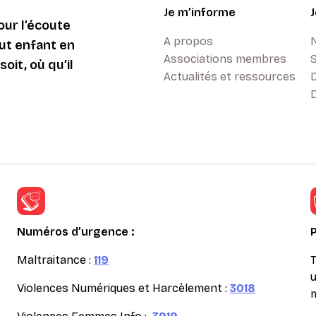
Je m’informe
ur l’écoute
A propos
ut enfant en
Associations membres
oit, où qu’il
Actualités et ressources
D
Numéros d’urgence :
Maltraitance :
119
T
u
Violences Numériques et Harcèlement :
3018
m