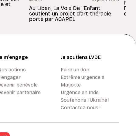
Revu
ce et
Au Liban, La Voix De l’Enfant
l’En
soutient un projet d’art-thérapie
dans
porté par ACAPEL
Je m’engage
Je soutiens LVDE
Nos actions
Faire un don
S’engager
Extrême urgence à
Devenir bénévole
Mayotte
evenir partenaire
Urgence en Inde
Soutenons l'Ukraine !
Contactez-nous !