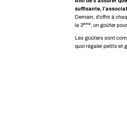
Afin de s’assurer qu
suffisante, l’associ
Demain, d’offrir à cha
ème
la 3
, un goûter pour
Les goûters sont comp
quoi régaler petits et 