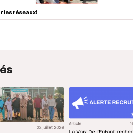
ur les réseaux!
edIn
interest
tés
Article
1
22 juillet 2026
La Voix De l’Enfant reche