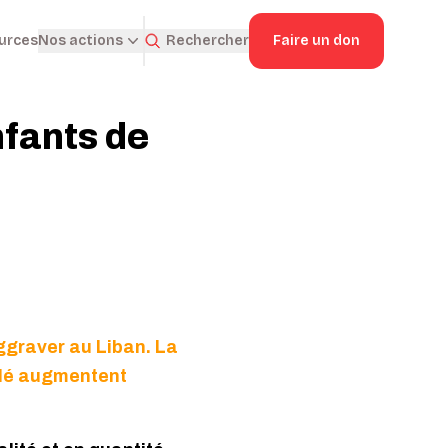
ources
Rechercher
Faire un don
Nos actions
nfants de
aggraver au Liban. La
blé augmentent