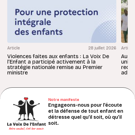
Article
28 juillet 2026
Article
Violences faites aux enfants : La Voix De
Au Bé
l’Enfant a participé activement à la
uniss
stratégie nationale remise au Premier
redon
ministre
adult
Notre manifeste
Engageons-nous pour l’écoute
et la défense de tout enfant en
détresse quel qu’il soit, où qu’il
soit.