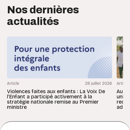
Nos dernières
actualités
Article
28 juillet 2026
Article
Violences faites aux enfants : La Voix De
Au Bé
l’Enfant a participé activement à la
uniss
stratégie nationale remise au Premier
redon
ministre
adult