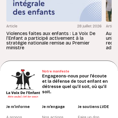
Article
28 juillet 2026
Article
Violences faites aux enfants : La Voix De
Au Bé
l’Enfant a participé activement à la
uniss
stratégie nationale remise au Premier
redon
ministre
adult
Notre manifeste
Engageons-nous pour l’écoute
et la défense de tout enfant en
détresse quel qu’il soit, où qu’il
soit.
Je m’informe
Je m’engage
Je soutiens LVDE
A propos
Nos actions
Faire un don