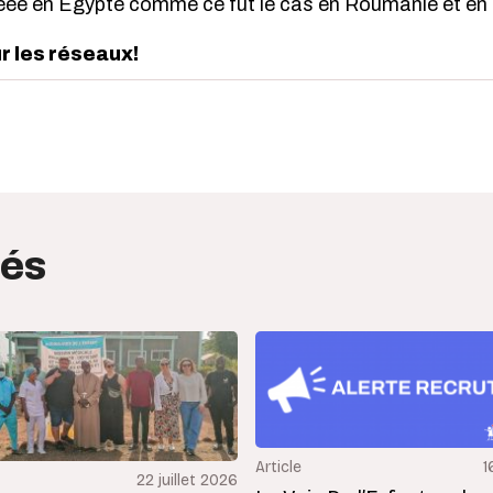
ée en Egypte comme ce fut le cas en Roumanie et en 
ur les réseaux!
edIn
interest
tés
Article
1
22 juillet 2026