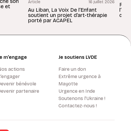
rche son
Article
16 juillet 2026
Revu
ce et
Au Liban, La Voix De l’Enfant
l’En
soutient un projet d’art-thérapie
dans
porté par ACAPEL
Je m’engage
Je soutiens LVDE
Nos actions
Faire un don
S’engager
Extrême urgence à
Devenir bénévole
Mayotte
evenir partenaire
Urgence en Inde
Soutenons l'Ukraine !
Contactez-nous !