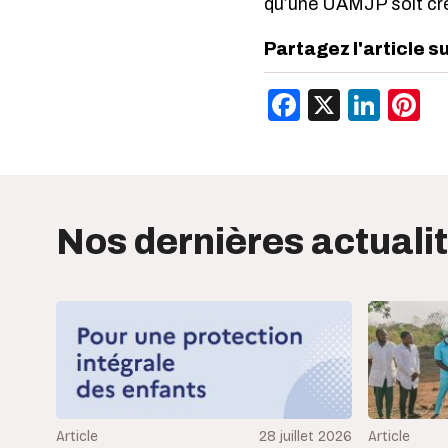
qu’une UAMJP soit cré
Partagez l'article s
Facebook
X
Link
P
Nos dernières actuali
Article
28 juillet 2026
Article