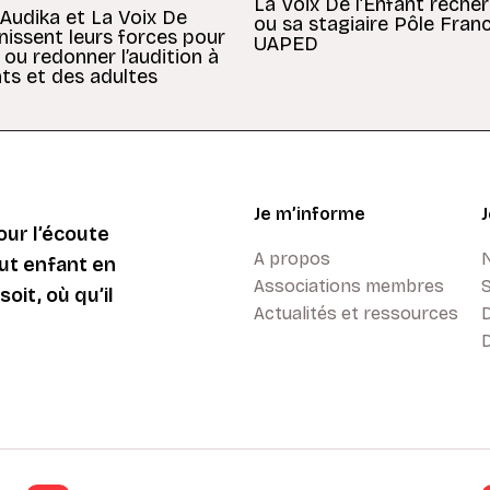
La Voix De l’Enfant reche
 Audika et La Voix De
ou sa stagiaire Pôle Fran
unissent leurs forces pour
UAPED
 ou redonner l’audition à
ts et des adultes
Je m’informe
ur l’écoute
A propos
ut enfant en
Associations membres
oit, où qu’il
Actualités et ressources
D