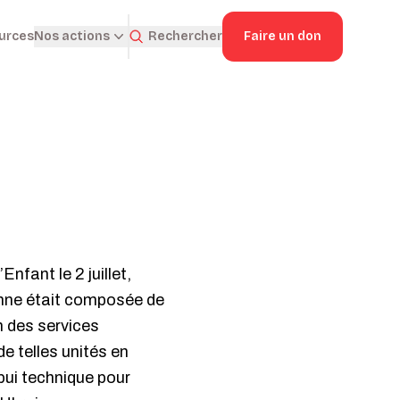
ources
Rechercher
Faire un don
Nos actions
nfant le 2 juillet,
enne était composée de
n des services
de telles unités en
pui technique pour