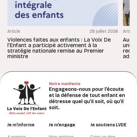
Article
28 juillet 2026
Article
Violences faites aux enfants : La Voix De
Au Bé
l’Enfant a participé activement à la
uniss
stratégie nationale remise au Premier
redon
ministre
adult
Notre manifeste
Engageons-nous pour l’écoute
et la défense de tout enfant en
détresse quel qu’il soit, où qu’il
soit.
Je m’informe
Je m’engage
Je soutiens LVDE