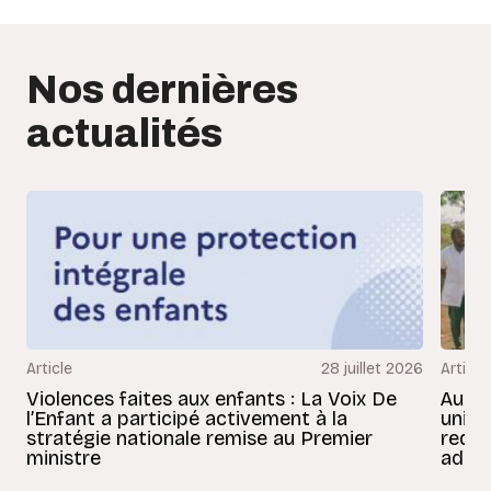
Nos dernières
actualités
Article
28 juillet 2026
Article
Violences faites aux enfants : La Voix De
Au Bé
l’Enfant a participé activement à la
uniss
stratégie nationale remise au Premier
redon
ministre
adult