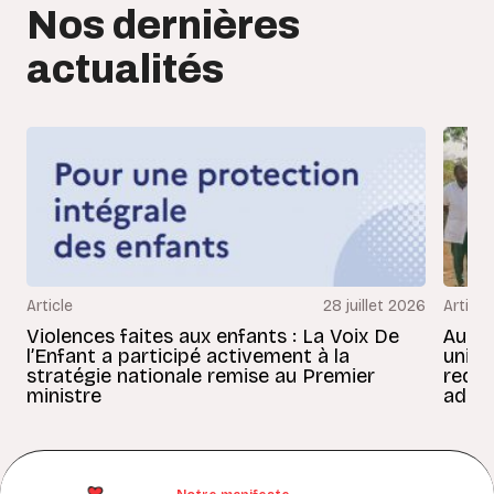
Nos dernières
actualités
Article
28 juillet 2026
Article
Violences faites aux enfants : La Voix De
Au Bé
l’Enfant a participé activement à la
uniss
stratégie nationale remise au Premier
redon
ministre
adult