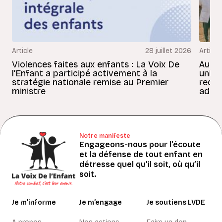
Article
28 juillet 2026
Article
Violences faites aux enfants : La Voix De
Au Bé
l’Enfant a participé activement à la
uniss
stratégie nationale remise au Premier
redon
ministre
adult
Notre manifeste
Engageons-nous pour l’écoute
et la défense de tout enfant en
détresse quel qu’il soit, où qu’il
soit.
Je m’informe
Je m’engage
Je soutiens LVDE