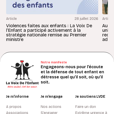
Article
28 juillet 2026
Article
Violences faites aux enfants : La Voix De
Au Bé
l’Enfant a participé activement à la
uniss
stratégie nationale remise au Premier
redon
ministre
adult
Notre manifeste
Engageons-nous pour l’écoute
et la défense de tout enfant en
détresse quel qu’il soit, où qu’il
soit.
Je m’informe
Je m’engage
Je soutiens LVDE
A propos
Nos actions
Faire un don
Associations
S’engager
Extrême urgence à