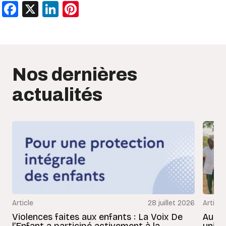
Facebook
X
LinkedIn
Pinterest
Nos dernières
actualités
Article
28 juillet 2026
Article
Violences faites aux enfants : La Voix De
Au Bé
l’Enfant a participé activement à la
uniss