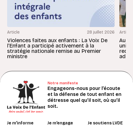
Article
28 juillet 2026
Article
Violences faites aux enfants : La Voix De
Au Bé
l’Enfant a participé activement à la
uniss
stratégie nationale remise au Premier
redon
ministre
adult
Notre manifeste
Engageons-nous pour l’écoute
et la défense de tout enfant en
détresse quel qu’il soit, où qu’il
soit.
Je m’informe
Je m’engage
Je soutiens LVDE