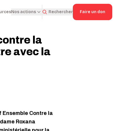
ources
Rechercher
Faire un don
Nos actions
contre la
re avec la
if Ensemble Contre la
 Madame Roxana
inistérielle pour la