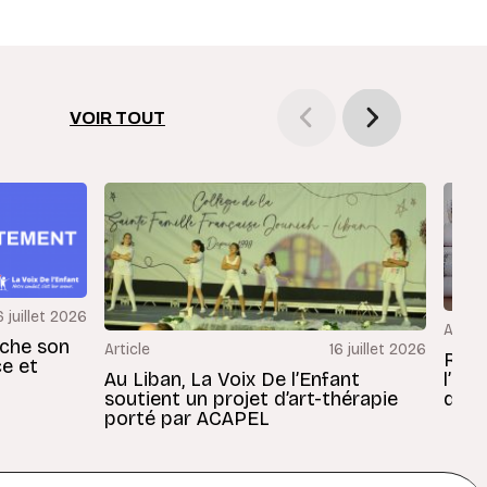
VOIR TOUT
6 juillet 2026
Articl
rche son
Article
16 juillet 2026
Revu
ce et
Au Liban, La Voix De l’Enfant
l’En
soutient un projet d’art-thérapie
dans
porté par ACAPEL