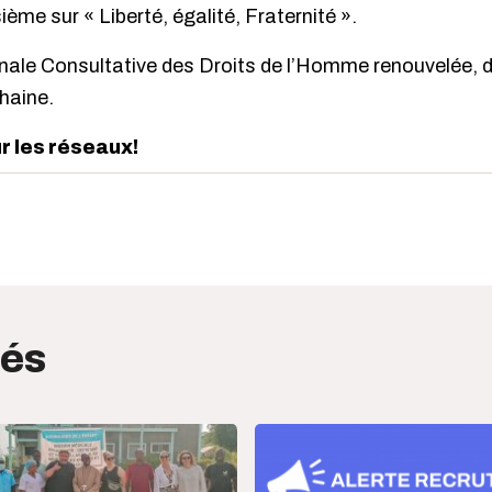
sième sur « Liberté, égalité, Fraternité ».
le Consultative des Droits de l’Homme renouvelée, de
chaine.
ur les réseaux!
edIn
interest
tés