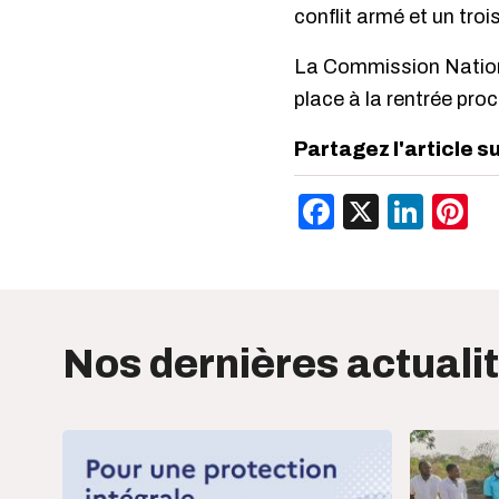
conflit armé et un troi
La Commission Nationa
place à la rentrée pro
Partagez l'article s
Facebook
X
Link
P
Nos dernières actuali