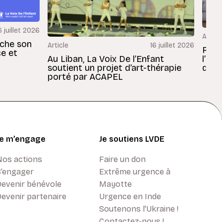
6 juillet 2026
Articl
rche son
Article
16 juillet 2026
Revu
ce et
Au Liban, La Voix De l’Enfant
l’En
soutient un projet d’art-thérapie
dans
porté par ACAPEL
Je m’engage
Je soutiens LVDE
Nos actions
Faire un don
S’engager
Extrême urgence à
Devenir bénévole
Mayotte
evenir partenaire
Urgence en Inde
Soutenons l'Ukraine !
Contactez-nous !