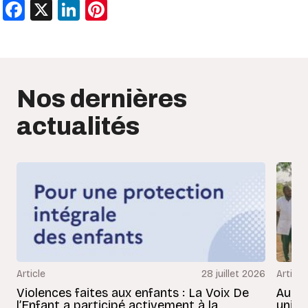
Facebook
X
LinkedIn
Pinterest
Nos dernières
actualités
Article
28 juillet 2026
Article
Violences faites aux enfants : La Voix De
Au Bé
l’Enfant a participé activement à la
uniss