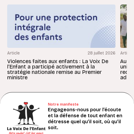
Article
28 juillet 2026
Article
Violences faites aux enfants : La Voix De
Au Bé
l’Enfant a participé activement à la
uniss
stratégie nationale remise au Premier
redon
ministre
adult
Notre manifeste
Engageons-nous pour l’écoute
et la défense de tout enfant en
détresse quel qu’il soit, où qu’il
soit.