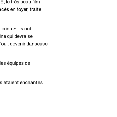
, le très beau film
cés en foyer, traite
erina ». Ils ont
ine qui devra se
 fou : devenir danseuse
 les équipes de
ts étaient enchantés