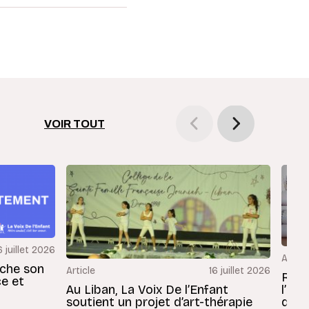
VOIR TOUT
6 juillet 2026
Articl
rche son
Article
16 juillet 2026
Revu
ce et
Au Liban, La Voix De l’Enfant
l’En
soutient un projet d’art-thérapie
dans