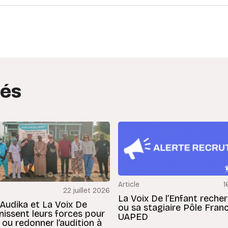
edIn
interest
tés
Article
1
22 juillet 2026
La Voix De l’Enfant reche
 Audika et La Voix De
ou sa stagiaire Pôle Fran
unissent leurs forces pour
UAPED
 ou redonner l’audition à