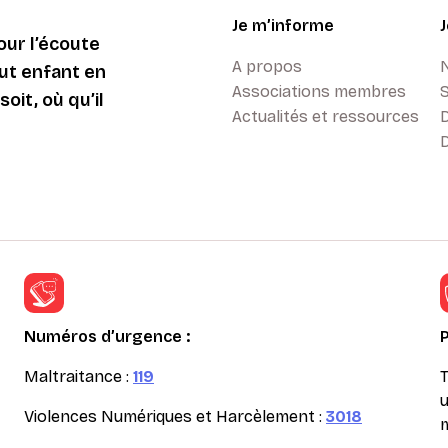
Je m’informe
ur l’écoute
A propos
ut enfant en
Associations membres
oit, où qu’il
Actualités et ressources
D
Numéros d’urgence :
Maltraitance :
119
T
u
Violences Numériques et Harcèlement :
3018
m