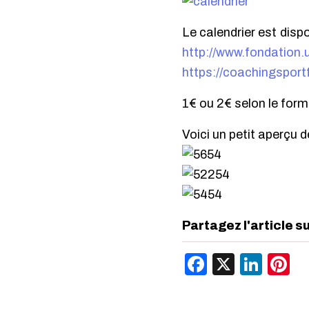
Le calendrier est dispo
http://www.fondation.u
https://coachingspor
1€ ou 2€ selon le form
Voici un petit aperçu d
Partagez l'article s
Facebook
X
Link
P