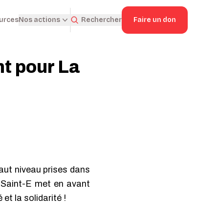
ources
Rechercher
Faire un don
Nos actions
nt pour La
haut niveau prises dans
f Saint-E met en avant
et la solidarité !