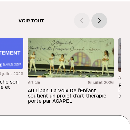
VOIR TOUT
6 juillet 2026
Articl
rche son
Article
16 juillet 2026
Revu
ce et
Au Liban, La Voix De l’Enfant
l’En
soutient un projet d’art-thérapie
dans
porté par ACAPEL