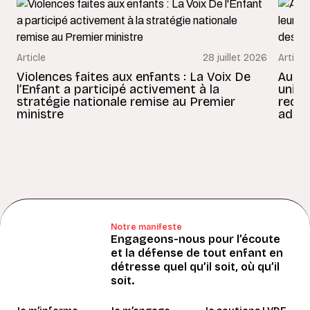
Article
28 juillet 2026
Article
Violences faites aux enfants : La Voix De
Au Bé
l’Enfant a participé activement à la
uniss
stratégie nationale remise au Premier
redon
ministre
adult
Notre manifeste
Engageons-nous pour l’écoute
et la défense de tout enfant en
détresse quel qu’il soit, où qu’il
soit.