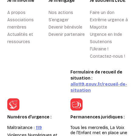
Je m’informe
Je m’engage
Je soutiens LVDE
A propos
Nos actions
Faire un don
Associations
S’engager
Extrême urgence à
membres
Devenir bénévole
Mayotte
Actualités et
Devenir partenaire
Urgence en Inde
ressources
Soutenons
l'Ukraine !
Contactez-nous !
Formulaire de recueil de
situation :
allo119.gouv.fr/recueil-de-
situation
Numéros d’urgence :
Permanences juridiques :
Maltraitance :
119
Tous les mercredis, La Voix
de l’Enfant met en place une
Violences Numériques et