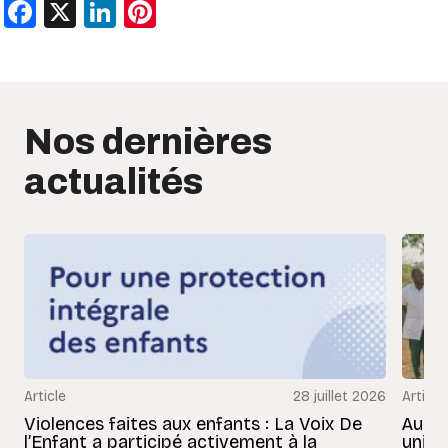
Facebook
X
LinkedIn
Pinterest
Nos dernières
actualités
Article
28 juillet 2026
Article
Violences faites aux enfants : La Voix De
Au Bé
l’Enfant a participé activement à la
uniss