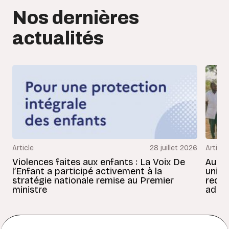
Nos dernières
actualités
Article
28 juillet 2026
Article
Violences faites aux enfants : La Voix De
Au Bé
l’Enfant a participé activement à la
uniss
stratégie nationale remise au Premier
redon
ministre
adult