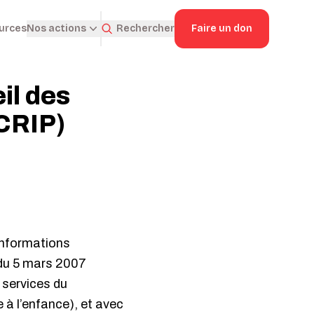
ources
Rechercher
Faire un don
Nos actions
il des
CRIP)
 Informations
 du 5 mars 2007
 services du
 à l’enfance), et avec