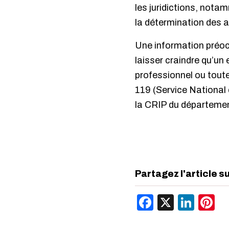
les juridictions, nota
la détermination des ac
Une information préoc
laisser craindre qu’un 
professionnel ou toute
119 (Service National 
la CRIP du département
Partagez l'article s
Facebook
X
Link
P