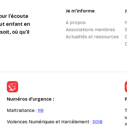
Je m’informe
ur l’écoute
A propos
ut enfant en
Associations membres
oit, où qu’il
Actualités et ressources
D
Numéros d’urgence :
Maltraitance :
119
T
u
Violences Numériques et Harcèlement :
3018
m