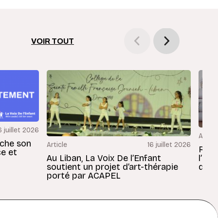
VOIR TOUT
6 juillet 2026
Articl
rche son
Article
16 juillet 2026
Revu
ce et
Au Liban, La Voix De l’Enfant
l’En
soutient un projet d’art-thérapie
dans
porté par ACAPEL