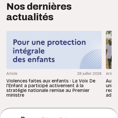
Nos dernières
actualités
Article
28 juillet 2026
Article
Violences faites aux enfants : La Voix De
Au Bé
l’Enfant a participé activement à la
uniss
stratégie nationale remise au Premier
redon
ministre
adult