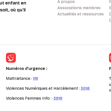
A propos
ut enfant en
Associations membres
oit, où qu’il
Actualités et ressources
D
Numéros d’urgence :
Maltraitance :
119
T
u
Violences Numériques et Harcèlement :
3018
m
Violences Femmes Info :
3919