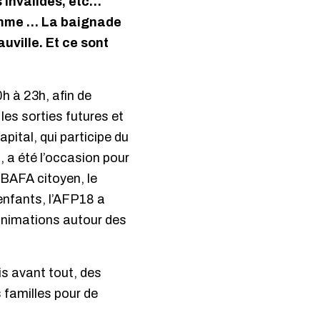
s Invalides, etc…
’Homme … La baignade
uville. Et ce sont
h à 23h, afin de
les sorties futures et
apital, qui participe du
, a été l’occasion pour
e BAFA citoyen, le
 enfants, l’AFP18 a
 animations autour des
is avant tout, des
s familles pour de