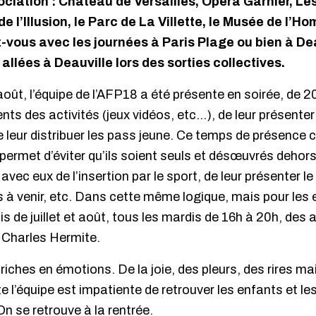
ociation : Château de Versailles, Opéra Garnier, Le
e l’Illusion, le Parc de La Villette, le Musée de l
-vous avec les journées à Paris Plage ou bien à Dea
 allées à Deauville lors des sorties collectives.
oût, l’équipe de l’AFP18 a été présente en soirée, de 20
ts des activités (jeux vidéos, etc…), de leur présenter 
de leur distribuer les pass jeune. Ce temps de présence c
 permet d’éviter qu’ils soient seuls et désœuvrés dehors
 avec eux de l’insertion par le sport, de leur présenter l
rs à venir, etc. Dans cette même logique, mais pour les
s de juillet et août, tous les mardis de 16h à 20h, des
 Charles Hermite.
iches en émotions. De la joie, des pleurs, des rires ma
e l’équipe est impatiente de retrouver les enfants et le
On se retrouve à la rentrée.