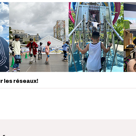
ur les réseaux!
edIn
interest