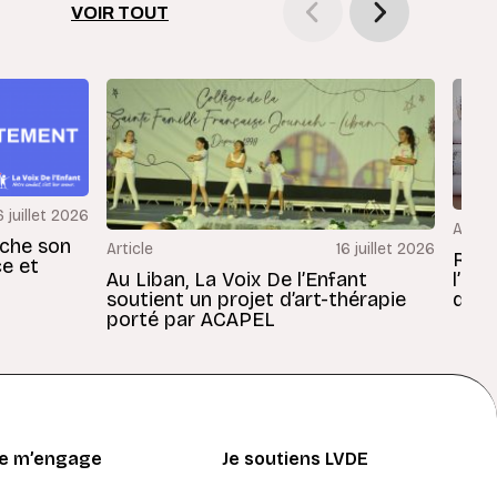
VOIR TOUT
6 juillet 2026
Articl
rche son
Article
16 juillet 2026
Revu
ce et
Au Liban, La Voix De l’Enfant
l’En
soutient un projet d’art-thérapie
dans
porté par ACAPEL
Je m’engage
Je soutiens LVDE