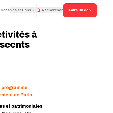
ources
Rechercher
Faire un don
Nos actions
ivités à
escents
rge programme
ement de Paris.
les et patrimoniales