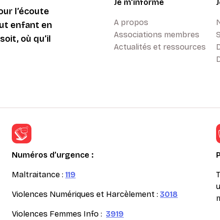
Je m’informe
ur l’écoute
A propos
ut enfant en
Associations membres
oit, où qu’il
Actualités et ressources
D
Numéros d’urgence :
Maltraitance :
119
T
u
Violences Numériques et Harcèlement :
3018
m
Violences Femmes Info :
3919