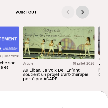
VOIR TOUT
6 juillet 2026
Articl
rche son
Article
16 juillet 2026
Revu
ce et
Au Liban, La Voix De l’Enfant
l’En
soutient un projet d’art-thérapie
dans
porté par ACAPEL