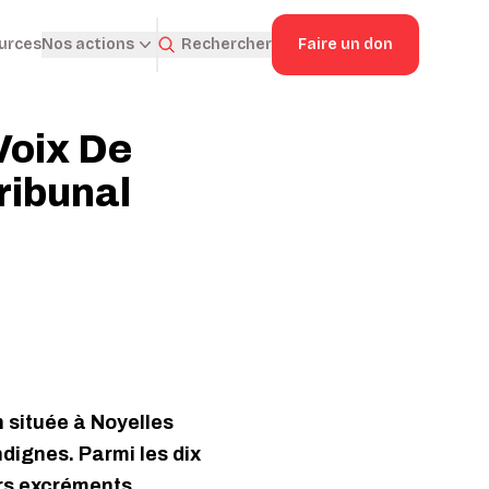
ources
Rechercher
Faire un don
Nos actions
Voix De
Tribunal
n située à Noyelles
dignes. Parmi les dix
urs excréments.