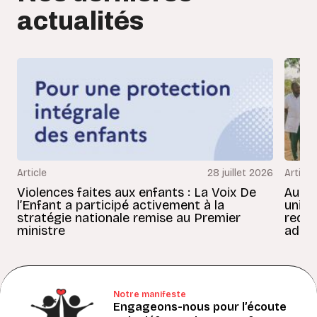
actualités
Article
28 juillet 2026
Article
Violences faites aux enfants : La Voix De
Au Bé
l’Enfant a participé activement à la
uniss
stratégie nationale remise au Premier
redon
ministre
adult
Notre manifeste
Engageons-nous pour l’écoute