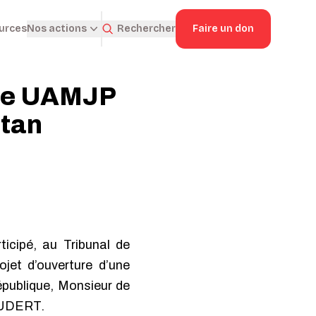
ources
Rechercher
Faire un don
Nos actions
une UAMJP
ntan
icipé, au Tribunal de
jet d’ouverture d’une
épublique, Monsieur de
COUDERT.