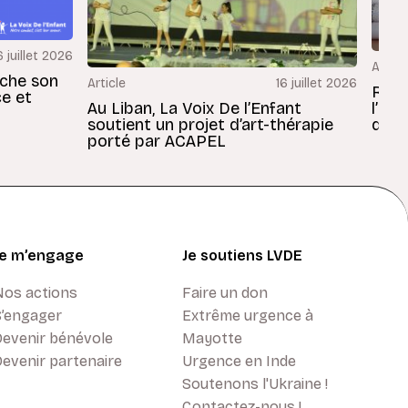
6 juillet 2026
Articl
rche son
Article
16 juillet 2026
Revu
ce et
Au Liban, La Voix De l’Enfant
l’En
soutient un projet d’art-thérapie
dans
porté par ACAPEL
Je m’engage
Je soutiens LVDE
Nos actions
Faire un don
S’engager
Extrême urgence à
Devenir bénévole
Mayotte
evenir partenaire
Urgence en Inde
Soutenons l'Ukraine !
Contactez-nous !