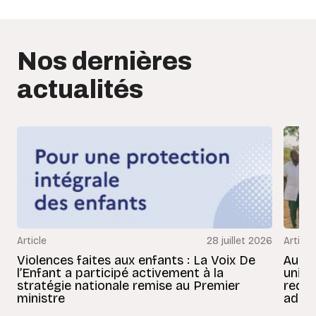
Nos dernières
actualités
Article
28 juillet 2026
Article
Violences faites aux enfants : La Voix De
Au Bé
l’Enfant a participé activement à la
uniss
stratégie nationale remise au Premier
redon
ministre
adult