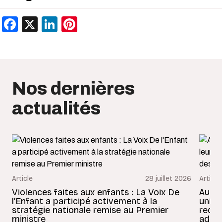
Facebook
X
LinkedIn
Pinterest
Nos dernières
actualités
Article
28 juillet 2026
Article
Violences faites aux enfants : La Voix De
Au Bé
l’Enfant a participé activement à la
uniss
stratégie nationale remise au Premier
redon
ministre
adult