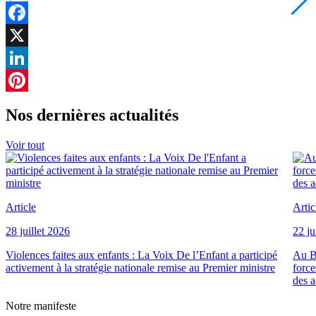
Facebook
X
LinkedIn
Pinterest
Nos dernières actualités
Voir tout
Article
Artic
28 juillet 2026
22 ju
Violences faites aux enfants : La Voix De l’Enfant a participé
Au Bé
activement à la stratégie nationale remise au Premier ministre
force
des a
Notre manifeste