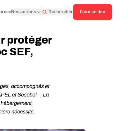
ources
Rechercher
Faire un don
Nos actions
r protéger
ec SEF,
tégés, accompagnés et
APEL et Sesobel –, La
 : hébergement,
ière nécessité.