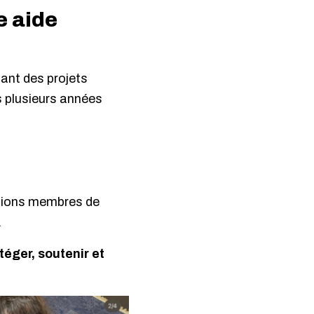
e aide
nant des projets
is plusieurs années
ations membres de
.
éger, soutenir et