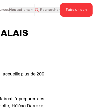
ources
Rechercher
Faire un don
Nos actions
CALAIS
ui accueille plus de 200
airent à préparer des
cheffe, Hélène Darroze,