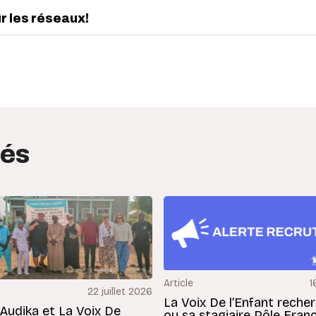
ur les réseaux!
edIn
interest
tés
Article
1
22 juillet 2026
La Voix De l’Enfant reche
 Audika et La Voix De
ou sa stagiaire Pôle Fran