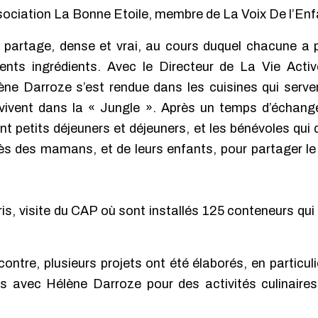
sociation La Bonne Etoile, membre de La Voix De l’Enf
artage, dense et vrai, au cours duquel chacune a pr
érents ingrédients. Avec le Directeur de La Vie Act
ène Darroze s’est rendue dans les cuisines qui serve
 vivent dans la « Jungle ». Après un temps d’échange 
t petits déjeuners et déjeuners, et les bénévoles qui 
rès des mamans, et de leurs enfants, pour partager le 
ris, visite du CAP où sont installés 125 conteneurs qui 
ontre, plusieurs projets ont été élaborés, en particuli
s avec Hélène Darroze pour des activités culinaires 