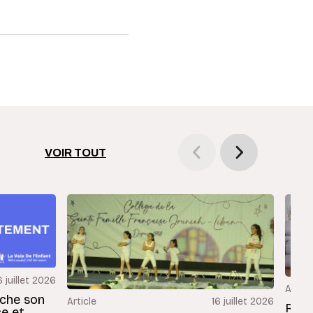
VOIR TOUT
6 juillet 2026
Articl
rche son
Article
16 juillet 2026
Revu
ce et