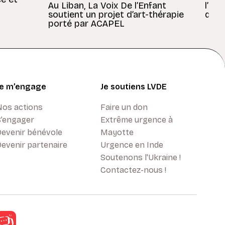
Au Liban, La Voix De l’Enfant
l’En
soutient un projet d’art-thérapie
dans
porté par ACAPEL
Je m’engage
Je soutiens LVDE
Nos actions
Faire un don
S’engager
Extrême urgence à
Devenir bénévole
Mayotte
evenir partenaire
Urgence en Inde
Soutenons l'Ukraine !
Contactez-nous !