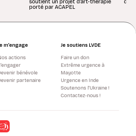
soutient un projet d’art-thérapie
dans
porté par ACAPEL
Je m’engage
Je soutiens LVDE
Nos actions
Faire un don
S’engager
Extrême urgence à
Devenir bénévole
Mayotte
evenir partenaire
Urgence en Inde
Soutenons l'Ukraine !
Contactez-nous !