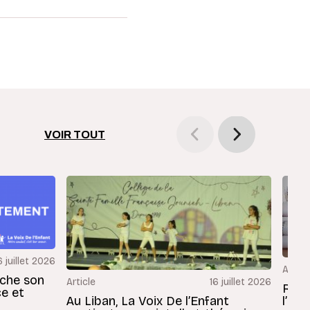
VOIR TOUT
6 juillet 2026
Articl
rche son
Article
16 juillet 2026
Revu
ce et
Au Liban, La Voix De l’Enfant
l’En