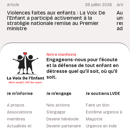
Article
28 juillet 2026
Article
Violences faites aux enfants : La Voix De
Au Bé
l’Enfant a participé activement à la
uniss
stratégie nationale remise au Premier
redon
ministre
adult
Notre manifeste
Engageons-nous pour l’écoute
et la défense de tout enfant en
détresse quel qu’il soit, où qu’il
soit.
Je m’informe
Je m’engage
Je soutiens LVDE
A propos
Nos actions
Faire un don
Associations
S’engager
Extrême urgence à
membres
Devenir bénévole
Mayotte
Actualités et
Devenir partenaire
Urgence en Inde