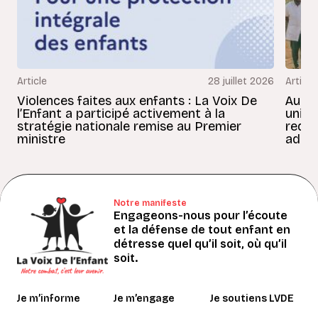
Article
28 juillet 2026
Article
Violences faites aux enfants : La Voix De
Au Bé
l’Enfant a participé activement à la
uniss
stratégie nationale remise au Premier
redon
ministre
adult
Notre manifeste
Engageons-nous pour l’écoute
et la défense de tout enfant en
détresse quel qu’il soit, où qu’il
soit.
Je m’informe
Je m’engage
Je soutiens LVDE