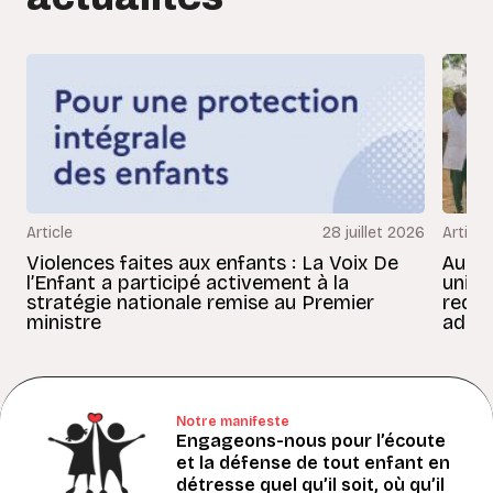
Article
28 juillet 2026
Article
Violences faites aux enfants : La Voix De
Au Bé
l’Enfant a participé activement à la
uniss
stratégie nationale remise au Premier
redon
ministre
adult
Notre manifeste
Engageons-nous pour l’écoute
et la défense de tout enfant en
détresse quel qu’il soit, où qu’il